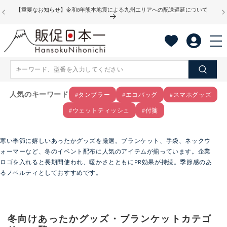
コンテ
【重要なお知らせ】令和8年熊本地震による九州エリアへの配送遅延について
ンツに
進む
人気のキーワード
#タンブラー
#エコバッグ
#スマホグッズ
#ウェットティッシュ
#付箋
寒い季節に嬉しいあったかグッズを厳選。ブランケット、手袋、ネックウ
ォーマーなど、冬のイベント配布に人気のアイテムが揃っています。企業
ロゴを入れると長期間使われ、暖かさとともにPR効果が持続。季節感のあ
るノベルティとしておすすめです。
冬向けあったかグッズ・ブランケットカテゴ