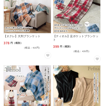
【ヌクレ】大判ブランケット
【ティオル】足ポケットブランケッ
ト
378
通
円（税別）
399
通
円（税別）
（税込：416円）
常
（税込：439円）
常
価
価
格
格