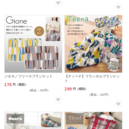
価
価
格
格
ジオネ／フリースブランケット
【ティーナ】フランネルブランケッ
ト
178
通
円（税別）
299
通
円（税別）
（税込：196円）
常
（税込：329円）
常
価
価
格
格