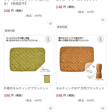
き）【色指定可】
148
通
円（税別）
268
通
円（税別）
（税込：163円）
常
（税込：295円）
常
価
価
格
単色印刷
格
単色印刷
巾着付キルティングブランケット
キルティングボア 大判ブランケット
398
598
通
通
円（税別）
円（税別）
（税込：438円）
（税込：658円）
常
常
価
価