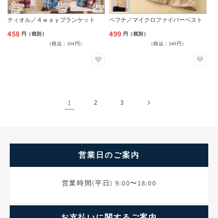
ティオル／４ｗａｙブランケット
ペフナ／マイクロファイバーベスト
458
499
通
通
円（税別）
円（税別）
（税込：504円）
（税込：549円）
常
常
価
価
格
格
1
2
3
営業日のご案内
営業時間(平日) 9:00〜18:00
お支払いに関するご案内