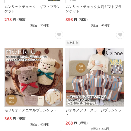
ムンリットチェック ギフトブラン
ムンリットチェック大判ギフトブラ
ケット
ンケット
278
398
通
通
円（税別）
円（税別）
（税込：306円）
（税込：438円）
常
常
価
価
格
格
単色印刷
モフリオ／アニマルブランケット
ジオネ／フリースラージブランケッ
ト
368
通
円（税別）
268
通
円（税別）
（税込：405円）
常
（税込：295円）
常