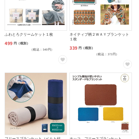
ふわとろクリームケット１枚
ネイティブ柄２ＷＡＹブランケット
１枚
499
通
円（税別）
339
通
円（税別）
（税込：549円）
常
（税込：373円）
常
価
価
格
格
フリースブランケット（ベルト付
ホッコ フリースブランケット