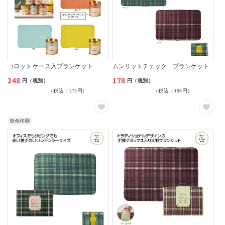
コロット ケース入ブランケット
ムンリットチェック ブランケット
248
178
通
通
円（税別）
円（税別）
（税込：273円）
（税込：196円）
常
常
価
価
格
格
単色印刷