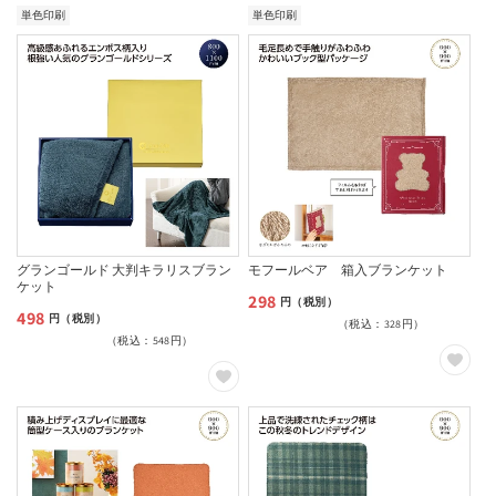
格
格
単色印刷
単色印刷
グランゴールド 大判キラリスブラン
モフールベア 箱入ブランケット
ケット
298
通
円（税別）
498
通
円（税別）
（税込：328円）
常
（税込：548円）
常
価
価
格
格