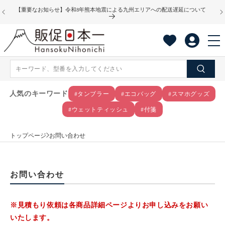
コンテ
【重要なお知らせ】令和8年熊本地震による九州エリアへの配送遅延について
ンツに
進む
人気のキーワード
#タンブラー
#エコバッグ
#スマホグッズ
#ウェットティッシュ
#付箋
トップページ
お問い合わせ
お問い合わせ
※見積もり依頼は各商品詳細ページよりお申し込みをお願い
いたします。