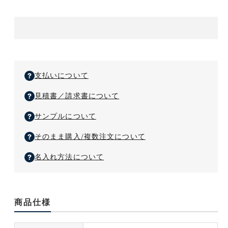
ふ
ふ
色
ろ
ろ
し
し
き
き
の
の
数
数
量
量
支払いについて
を
を
見積書／請求書について
減
増
ら
や
サンプルについて
す
す
そのまま購入/複数注文について
名入れ方法について
商品仕様