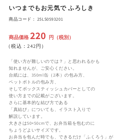
ア
いつまでもお元気で ふろしき
(1)
(
を
開
SKU:
商品コード：
25LS0593201
く
220
通
商品価格
円（税別）
常
（税込：242円）
価
格
「使い方が難しいのでは？」と思われるかも
知れませんが、ご安心ください。
台紙には、350ml缶（2本）の包み方、
ペットボトルの包み方、
そしてボックスティッシュカバーとしての
使い方までの記載がございます。
さらに基本的な結び方である
「真結び」についても、イラスト入りで
解説しています。
大きさは50×50cmで、お弁当箱を包むのに
ちょうどよいサイズです。
お弁当を包んだ時でも、できるだけ「ふくろう」が