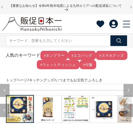
コンテ
【重要なお知らせ】令和8年熊本地震による九州エリアへの配送遅延について
ンツに
進む
人気のキーワード
#タンブラー
#エコバッグ
#スマホグッズ
#ウェットティッシュ
#付箋
トップページ
キッチングッズ
いつまでもお元気で ふろしき
商品情
モ
報にス
ー
キップ
ダ
ル
で
メ
デ
ィ