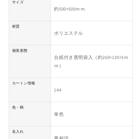
サイズ
約500×500ｍｍ
材質
ポリエステル
個装形態
台紙付き透明袋入（約260×130×5ｍ
ｍ）
カートン情報
144
色・柄
単色
名入れ
要相談