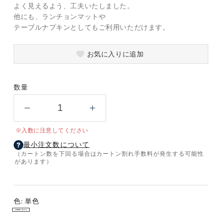
よく見えるよう、工夫いたしました。
他にも、ランチョンマットや
テーブルナプキンとしてもご利用いただけます。
お気に入りに追加
数量
い
い
つ
つ
※入数に注意してください
ま
ま
最小注文数について
で
で
（カートン数を下回る場合はカートン割れ手数料が発生する可能性
も
も
があります）
お
お
元
元
気
気
色:
単色
で
で
単