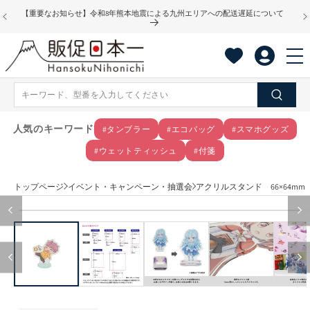
コンテ
【重要なお知らせ】令和8年熊本地震による九州エリアへの配送遅延について
ンツに
進む
人気のキーワード
#タンブラー
#エコバッグ
#スマホグッズ
#ウェットティッシュ
#付箋
トップページ
イベント・キャンペーン・抽選会
アクリルスタンド 66×64mm
商品情
モ
報にス
ー
キップ
ダ
ル
で
メ
デ
ィ