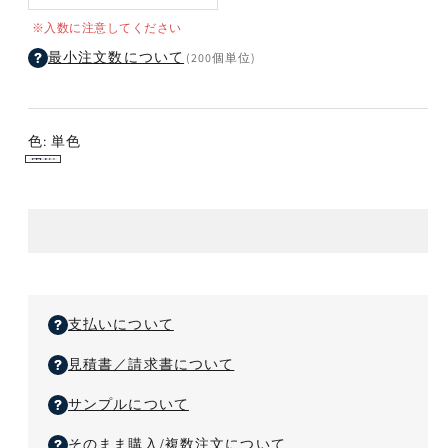
ク
ク
※入数に注意してください
リ
リ
最小注文数について
(200個単位)
ル
ル
ス
ス
タ
タ
ン
ン
色:
単色
ド
ド
単
66×64mm
66×64mm
色
の
の
数
数
量
量
を
を
減
増
ら
支払いについて
や
す
す
見積書／請求書について
サンプルについて
そのまま購入/複数注文について