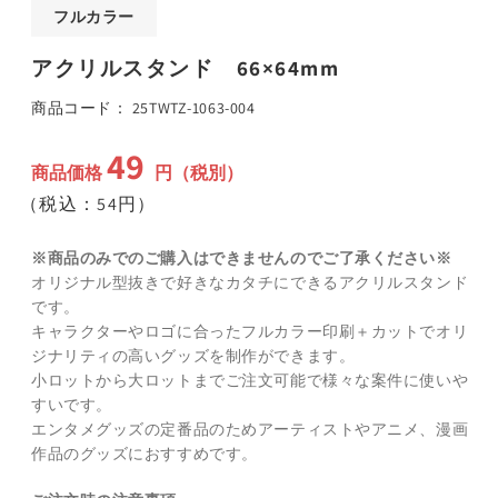
ア
フルカラー
(1)
(
を
アクリルスタンド 66×64mm
開
く
SKU:
商品コード：
25TWTZ-1063-004
49
通
商品価格
円（税別）
常
（税込：54円）
価
格
※商品のみでのご購入はできませんのでご了承ください※
オリジナル型抜きで好きなカタチにできるアクリルスタンド
です。
キャラクターやロゴに合ったフルカラー印刷＋カットでオリ
ジナリティの高いグッズを制作ができます。
小ロットから大ロットまでご注文可能で様々な案件に使いや
すいです。
エンタメグッズの定番品のためアーティストやアニメ、漫画
作品のグッズにおすすめです。