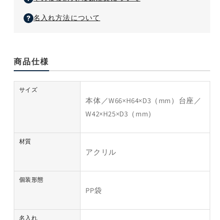
名入れ方法について
商品仕様
サイズ
本体／W66×H64×D3（mm）台座／
W42×H25×D3（mm）
材質
アクリル
個装形態
PP袋
名入れ