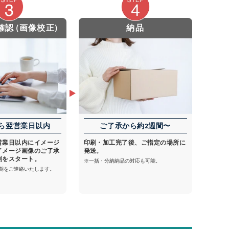
認 (画像校正)
納品
ら翌営業日以内
ご了承から約2週間〜
営業日以内にイメージ
印刷・加工完了後、ご指定の場所に
イメージ画像のご了承
発送。
刷をスタート。
※一括・分納納品の対応も可能。
期をご連絡いたします。