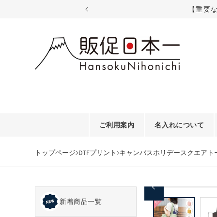
コンテ
【重要
ンツに
進む
ご利用案内
名入れについて
トップページ
DTFプリント
キャンバスホリデースクエアトート
商品情
モ
報にス
ー
新着商品一覧
キップ
ダ
ル