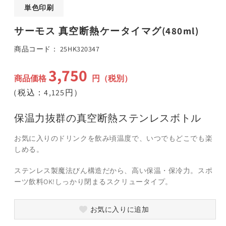
ア
単色印刷
(1)
(
を
サーモス 真空断熱ケータイマグ(480ml)
開
く
SKU:
商品コード：
25HK320347
3,750
通
商品価格
円（税別）
常
（税込：4,125円）
価
格
保温力抜群の真空断熱ステンレスボトル
お気に入りのドリンクを飲み頃温度で、いつでもどこでも楽
しめる。
ステンレス製魔法びん構造だから、高い保温・保冷力。スポ
ーツ飲料OK!しっかり閉まるスクリュータイプ。
お気に入りに追加