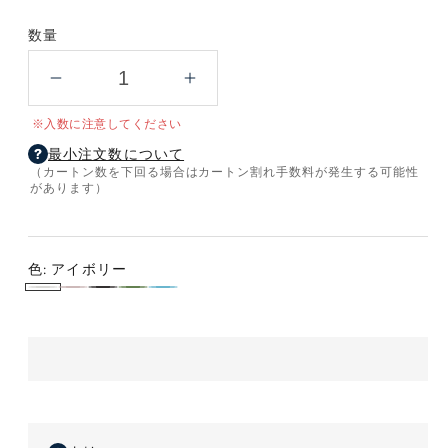
数量
サ
サ
ー
ー
※入数に注意してください
モ
モ
最小注文数について
ス
ス
（カートン数を下回る場合はカートン割れ手数料が発生する可能性
真
真
があります）
空
空
断
断
熱
熱
色:
アイボリー
ケ
ケ
ア
ダ
ス
カ
ラ
ー
ー
イ
ス
モ
ー
イ
タ
タ
イ
イ
ボ
テ
ー
キ
ト
マ
マ
リ
ィ
ク
ブ
グ
グ
ー
ピ
ブ
ル
(480ml)
(480ml)
ン
ラ
ー
の
の