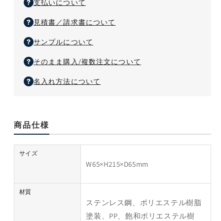
支払いについて
ク
ッ
数
数
ク
量
見積書／請求書について
量
を
を
サンプルについて
減
増
ら
や
そのまま購入/複数注文について
す
す
名入れ方法について
商品仕様
サイズ
W65×H215×D65mm
材質
ステンレス鋼、ポリエステル樹脂
塗装、PP、飽和ポリエステル樹