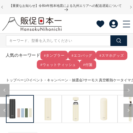
コンテ
【重要なお知らせ】令和8年熊本地震による九州エリアへの配送遅延について
ンツに
進む
人気のキーワード
#タンブラー
#エコバッグ
#スマホグッズ
#ウェットティッシュ
#付箋
トップページ
イベント・キャンペーン・抽選会
サーモス 真空断熱ケータイマグ(4
商品情
モ
報にス
ー
キップ
ダ
ル
で
メ
デ
ィ