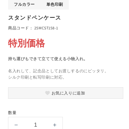
ア
フルカラー
単色印刷
(1)
(
を
スタンドペンケース
開
く
SKU:
商品コード：
25MCST158-1
特別価格
持ち運びもできて立てて使える小物入れ。
名入れして、記念品としてお渡しするのにピッタリ。
シルク印刷と転写印刷に対応。
お気に入りに追加
数量
ス
ス