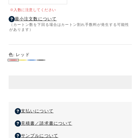
タ
タ
※入数に注意してください
ン
ン
最小注文数について
ド
ド
（カートン数を下回る場合はカートン割れ手数料が発生する可能性
ペ
ペ
があります）
ン
ン
ケ
ケ
ー
ー
色:
レッド
ス
ス
レ
イ
ブ
ブ
の
の
ッ
エ
ル
ラ
数
数
量
量
ド
ロ
ー
ッ
を
を
ー
ク
減
増
ら
や
す
す
支払いについて
見積書／請求書について
サンプルについて