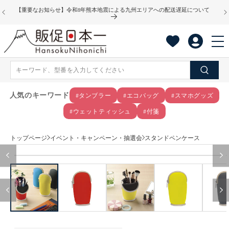
コンテ
【重要なお知らせ】令和8年熊本地震による九州エリアへの配送遅延について
ンツに
進む
人気のキーワード
#タンブラー
#エコバッグ
#スマホグッズ
#ウェットティッシュ
#付箋
トップページ
イベント・キャンペーン・抽選会
スタンドペンケース
商品情
モ
報にス
ー
キップ
ダ
ル
で
メ
デ
ィ