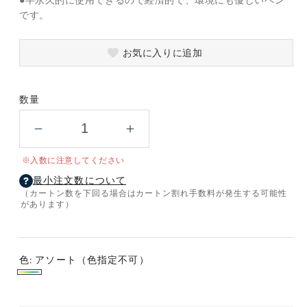
です。
お気に入りに追加
数量
ノ
ノ
ッ
ッ
※入数に注意してください
ク
ク
最小注文数について
式
式
（カートン数を下回る場合はカートン割れ手数料が発生する可能性
半
半
があります）
永
永
久
久
鉛
鉛
色:
アソート（色指定不可）
筆
筆
ア
の
の
ソ
数
数