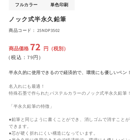
ア
フルカラー
単色印刷
(1)
(
を
ノック式半永久鉛筆
開
く
SKU:
商品コード：
25NDP3502
72
通
商品価格
円（税別）
常
（税込：79円）
価
格
半永久的に使用できるので経済的で、環境にも優しいペン！
名入れにも最適！
特殊石墨で作られたパステルカラーのノック式半永久鉛筆！
「半永久鉛筆の特徴」
●鉛筆と同じように書くことができ、消しゴムで消すことが
できます。
●芯が硬く折れにくい構造になっています。
●半永久的に使用できるので経済的で、環境にも優しいペン