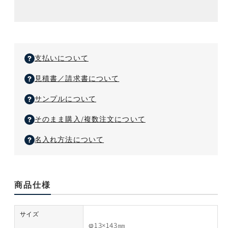
量
量
ー
を
を
ト
減
増
（色
ら
や
指
す
す
支払いについて
定
不
見積書／請求書について
可）
サンプルについて
そのまま購入/複数注文について
名入れ方法について
商品仕様
サイズ
φ13×143㎜