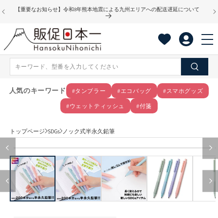
コンテ
【重要なお知らせ】令和8年熊本地震による九州エリアへの配送遅延について
ンツに
進む
人気のキーワード
#タンブラー
#エコバッグ
#スマホグッズ
#ウェットティッシュ
#付箋
トップページ
SDGs
ノック式半永久鉛筆
商品情
モ
報にス
ー
キップ
ダ
ル
で
メ
デ
ィ