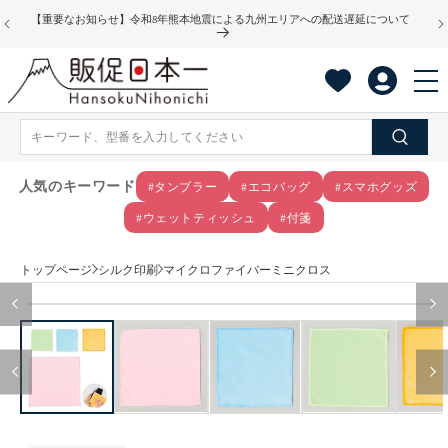
コンテ
【重要なお知らせ】令和8年熊本地震による九州エリアへの配送遅延について
ンツに
進む
人気のキーワード
#タンブラー
#エコバッグ
#スマホグッズ
#ウェットティッシュ
#付箋
トップページ
シルク印刷
マイクロファイバーミニクロス
商品情
モ
報にス
ー
キップ
ダ
ル
で
メ
デ
ィ