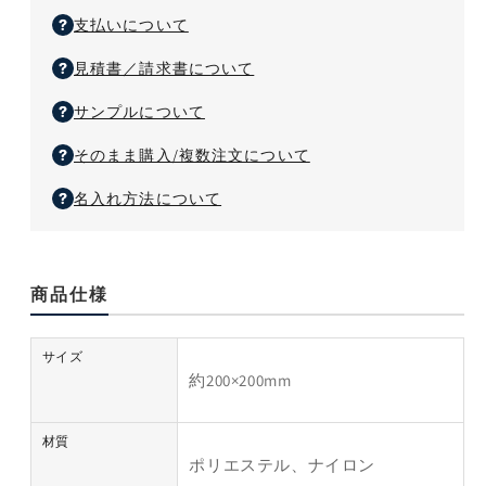
ス
ス
支払いについて
の
の
数
数
見積書／請求書について
量
量
を
を
サンプルについて
減
増
そのまま購入/複数注文について
ら
や
す
す
名入れ方法について
商品仕様
サイズ
約200×200mm
材質
ポリエステル、ナイロン