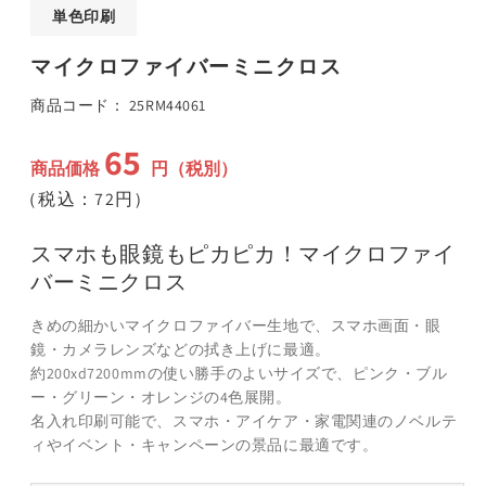
ア
単色印刷
(1)
(
を
マイクロファイバーミニクロス
開
く
SKU:
商品コード：
25RM44061
65
通
商品価格
円（税別）
常
（税込：72円）
価
格
スマホも眼鏡もピカピカ！マイクロファイ
バーミニクロス
きめの細かいマイクロファイバー生地で、スマホ画面・眼
鏡・カメラレンズなどの拭き上げに最適。
約200xd7200mmの使い勝手のよいサイズで、ピンク・ブル
ー・グリーン・オレンジの4色展開。
名入れ印刷可能で、スマホ・アイケア・家電関連のノベルテ
ィやイベント・キャンペーンの景品に最適です。