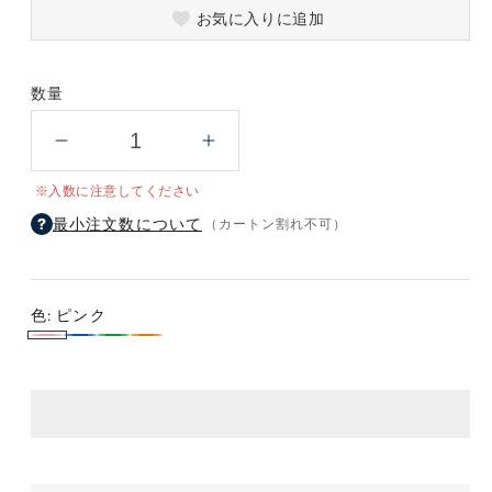
お気に入りに追加
数量
マ
マ
イ
イ
※入数に注意してください
ク
ク
最小注文数について
（カートン割れ不可）
ロ
ロ
フ
フ
ァ
ァ
イ
イ
色:
ピンク
バ
バ
ピ
ブ
グ
オ
ー
ー
ン
ル
リ
レ
ミ
ミ
ク
ー
ー
ン
ニ
ニ
ン
ジ
ク
ク
ロ
ロ