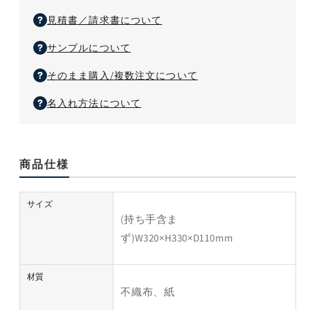
量
量
見積書／請求書について
を
を
減
増
サンプルについて
ら
や
す
す
そのまま購入/複数注文について
名入れ方法について
商品仕様
サイズ
(持ち手含ま
ず)W320×H330×D110mm
材質
不織布、紙