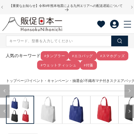
コンテ
【重要なお知らせ】令和8年熊本地震による九州エリアへの配送遅延について
ンツに
進む
人気のキーワード
#タンブラー
#エコバッグ
#スマホグッズ
#ウェットティッシュ
#付箋
トップページ
イベント・キャンペーン・抽選会
不織布マチ付きスクエアバッ
商品情
モ
報にス
ー
キップ
ダ
ル
で
メ
デ
ィ