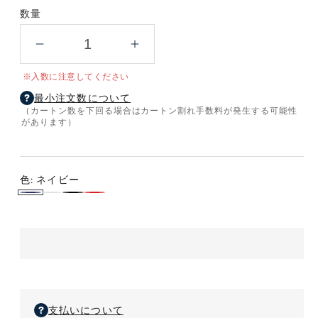
数量
不
不
織
織
※入数に注意してください
布
布
最小注文数について
マ
マ
（カートン数を下回る場合はカートン割れ手数料が発生する可能性
チ
チ
があります）
付
付
き
き
ス
ス
色:
ネイビー
ク
ク
ネ
ホ
ブ
レ
エ
エ
イ
ワ
ラ
ッ
ア
ア
バ
バ
ビ
イ
ッ
ド
ッ
ッ
ー
ト
ク
グ
グ
の
の
数
数
支払いについて