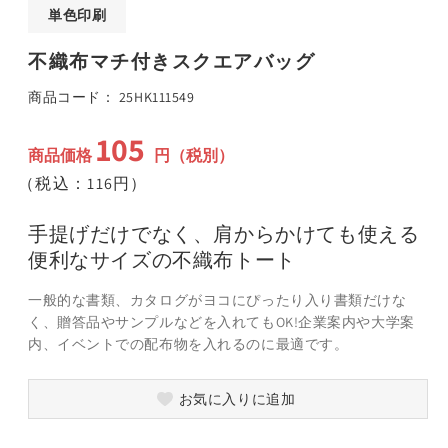
ア
単色印刷
(1)
(
を
不織布マチ付きスクエアバッグ
開
く
SKU:
商品コード：
25HK111549
105
通
商品価格
円（税別）
常
（税込：116円）
価
格
手提げだけでなく、肩からかけても使える
便利なサイズの不織布トート
一般的な書類、カタログがヨコにぴったり入り書類だけな
く、贈答品やサンプルなどを入れてもOK!企業案内や大学案
内、イベントでの配布物を入れるのに最適です。
お気に入りに追加