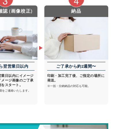
認 (画像校正)
納品
ら翌営業日以内
ご了承から約2週間〜
営業日以内にイメージ
印刷・加工完了後、ご指定の場所に
イメージ画像のご了承
発送。
刷をスタート。
※一括・分納納品の対応も可能。
期をご連絡いたします。