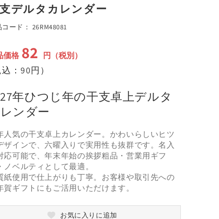
支デルタカレンダー
で
メ
SKU:
品コード：
26RM48081
デ
ィ
ア
82
通
(3)
品価格
円（税別）
を
常
込：90円）
開
く
価
格
027年ひつじ年の干支卓上デルタ
カレンダー
年人気の干支卓上カレンダー。かわいらしいヒツ
デザインで、六曜入りで実用性も抜群です。名入
対応可能で、年末年始の挨拶粗品・営業用ギフ
・ノベルティとして最適。
質紙使用で仕上がりも丁寧。お客様や取引先への
年賀ギフトにもご活用いただけます。
お気に入りに追加