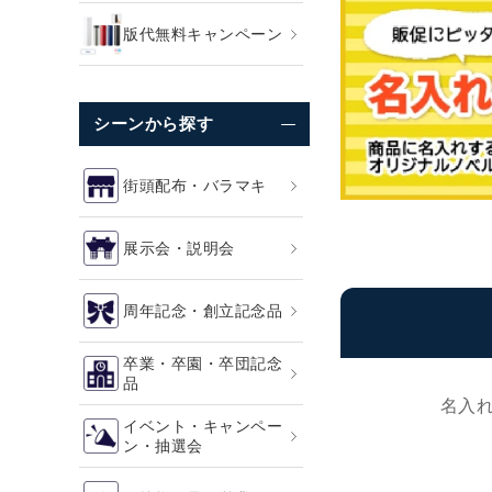
版代無料キャンペーン
シーンから探す
街頭配布・バラマキ
展示会・説明会
周年記念・創立記念品
卒業・卒園・卒団記念
品
名入
イベント・キャンペー
ン・抽選会