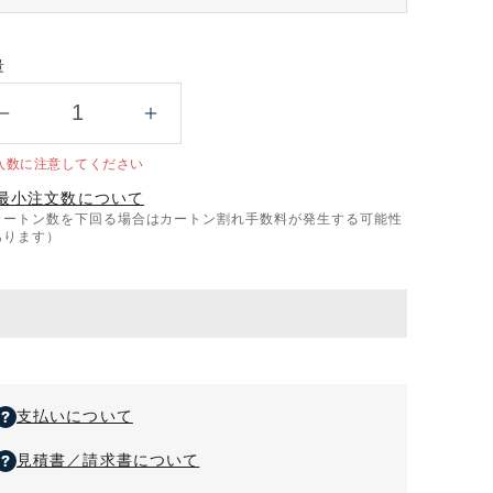
量
干
干
支
支
入数に注意してください
デ
デ
最小注文数について
ル
ル
カートン数を下回る場合はカートン割れ手数料が発生する可能性
タ
タ
あります）
カ
カ
レ
レ
ン
ン
ダ
ダ
ー
ー
の
の
数
数
支払いについて
量
量
見積書／請求書について
を
を