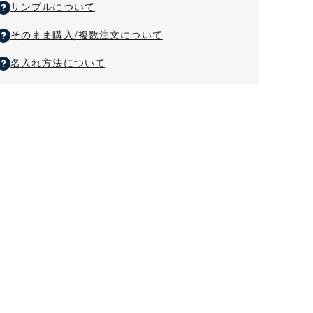
減
増
サンプルについて
ら
や
す
す
そのまま購入/複数注文について
名入れ方法について