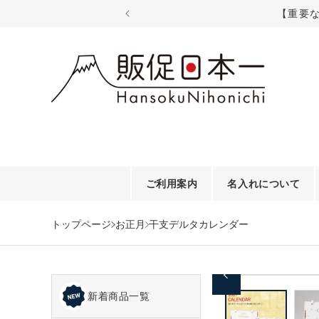
コンテ
【重要
ンツに
進む
ご利用案内
名入れについて
トップページ
お正月
干支デルタカレンダー
商品情
モ
報にス
ー
新着商品一覧
キップ
ダ
ル