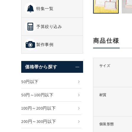
で
特集一覧
メ
デ
ィ
予算絞り込み
ア
(1)
を
商品仕様
開
製作事例
く
サイズ
価格帯から探す
50円以下
50円～100円以下
材質
100円～200円以下
200円～300円以下
個装形態