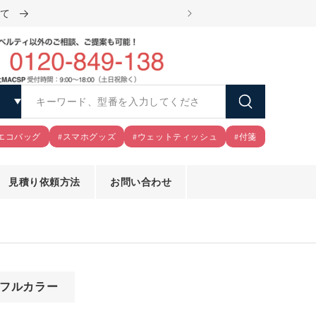
いて
スピード見積もりで小ロッ
エコバッグ
#スマホグッズ
#ウェットティッシュ
#付箋
見積り依頼方法
お問い合わせ
モ
フルカラー
ー
ダ
ル