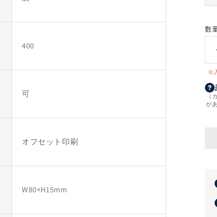
数
400
※
可
（
が
オフセット印刷
W80×H15mm