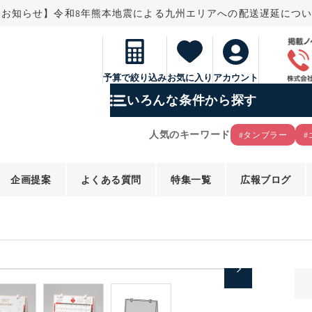
なお知らせ】令和8年熊本地震による九州エリアへの配送遅延につ
予算で絞り込み
お気に入り
アカウント
いろんな条件から探す
人気のキーワード
#タンブラー
#
企画提案
よくある質問
特集一覧
広報ブログ
モ
ー
ダ
ル