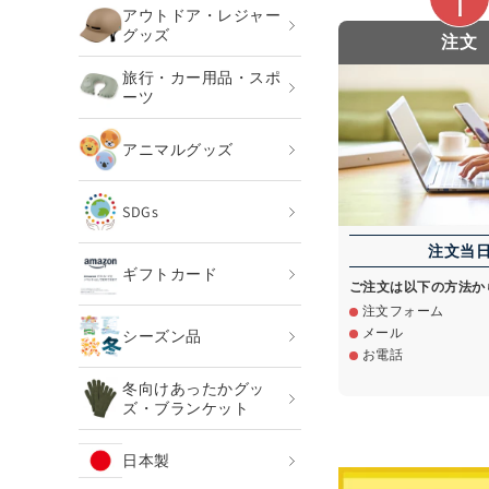
アウトドア・レジャー
グッズ
注文
旅行・カー用品・スポ
ーツ
アニマルグッズ
SDGs
注文当
ギフトカード
ご注文は以下の方法か
注文フォーム
メール
シーズン品
お電話
冬向けあったかグッ
ズ・ブランケット
日本製