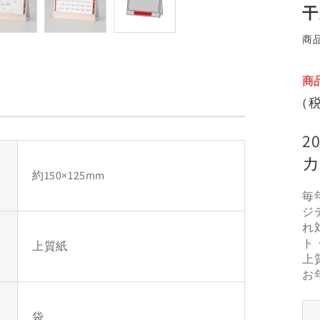
干
で
メ
デ
商
ィ
ア
(2)
商
を
（税
開
く
2
約150×125mm
毎
ジ
れ
ト
上質紙
上
お
袋