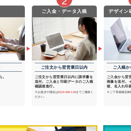
ご入金・データ入稿
デザイン確
日
ご注文から翌営業日以内
ご入稿か
ら。
ご注文から翌営業日以内に請求書を
ご入金から翌
送付。ご入金と印刷データのご入稿
画像を送付。
確認後進行。
後、名入れ印
※お急ぎの場合は
0120-849-138
までご連絡く
※ご了承後確定納
ださい。