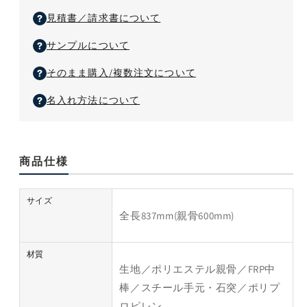
を
を
不
見積書／請求書について
減
増
可）
ら
や
サンプルについて
す
す
そのまま購入/複数注文について
名入れ方法について
商品仕様
サイズ
全長837mm(親骨600mm)
材質
生地／ポリエステル親骨／FRP中
棒／スチール手元・石突／ポリプ
ロピレン