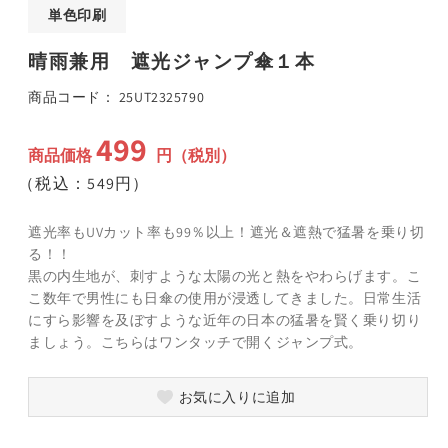
ア
単色印刷
(1)
(
を
晴雨兼用 遮光ジャンプ傘１本
開
く
SKU:
商品コード：
25UT2325790
499
通
商品価格
円（税別）
常
（税込：549円）
価
格
遮光率もUVカット率も99％以上！遮光＆遮熱で猛暑を乗り切
る！！
黒の内生地が、刺すような太陽の光と熱をやわらげます。こ
こ数年で男性にも日傘の使用が浸透してきました。日常生活
にすら影響を及ぼすような近年の日本の猛暑を賢く乗り切り
ましょう。こちらはワンタッチで開くジャンプ式。
お気に入りに追加