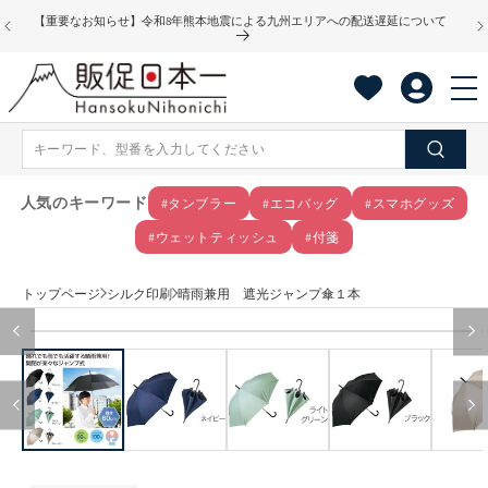
コンテ
【重要なお知らせ】令和8年熊本地震による九州エリアへの配送遅延について
ンツに
進む
人気のキーワード
#タンブラー
#エコバッグ
#スマホグッズ
#ウェットティッシュ
#付箋
トップページ
シルク印刷
晴雨兼用 遮光ジャンプ傘１本
商品情
モ
報にス
ー
キップ
ダ
ル
で
メ
デ
ィ