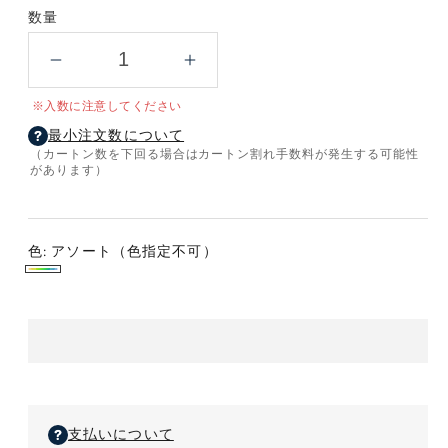
数量
晴
晴
雨
雨
※入数に注意してください
兼
兼
最小注文数について
用
用
（カートン数を下回る場合はカートン割れ手数料が発生する可能性
遮
遮
があります）
光
光
ジ
ジ
ャ
ャ
色:
アソート（色指定不可）
ン
ン
ア
プ
プ
ソ
傘
傘
１
１
ー
本
本
ト
の
の
（色
数
数
指
量
量
支払いについて
定