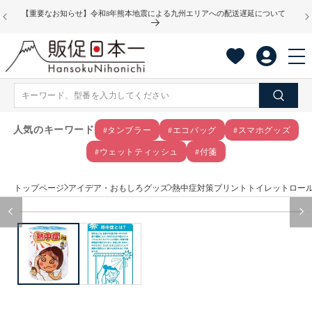
コンテ
【重要なお知らせ】令和8年熊本地震による九州エリアへの配送遅延について
ンツに
進む
人気のキーワード
#タンブラー
#エコバッグ
#スマホグッズ
#ウェットティッシュ
#付箋
トップページ
アイデア・おもしろグッズ
熱中症対策プリントトイレットロー
商品情
モ
報にス
ー
キップ
ダ
ル
で
メ
デ
ィ