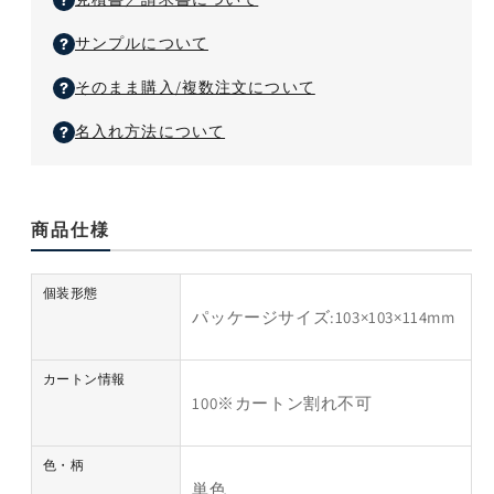
ル
ル
ダ
ダ
サンプルについて
ブ
ブ
そのまま購入/複数注文について
ル
ル
（３
（３
名入れ方法について
０
０
ｍ）
ｍ）
の
の
数
数
商品仕様
量
量
を
を
個装形態
減
増
パッケージサイズ:103×103×114mm
ら
や
す
す
カートン情報
100※カートン割れ不可
色・柄
単色