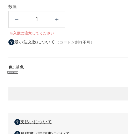
数量
熱
熱
中
中
※入数に注意してください
症
症
最小注文数について
（カートン割れ不可）
対
対
策
策
プ
プ
リ
リ
色:
単色
ン
ン
単
ト
ト
色
ト
ト
イ
イ
レ
レ
ッ
ッ
ト
ト
支払いについて
ロ
ロ
ー
ー
見積書／請求書について