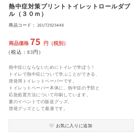
ア
熱中症対策プリントトイレットロールダブ
(1)
(
ル（３０ｍ）
を
開
く
SKU:
商品コード：
26UT2925448
75
通
商品価格
円（税別）
常
（税込：83円）
価
格
熱中症にならないためにトイレで学ぼう！
トイレで熱中症について学ぶことができる、
啓発用トイレットペーパーです。
トイレットペーパー本体に、熱中症の予防と
応急処置方法について印刷しています。
夏のイベントでの販促グッズ、
啓発グッズとして最適です。
お気に入りに追加