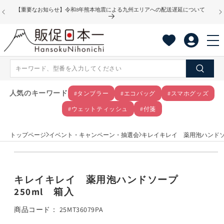
コンテ
【重要なお知らせ】令和8年熊本地震による九州エリアへの配送遅延について
ンツに
進む
人気のキーワード
#タンブラー
#エコバッグ
#スマホグッズ
#ウェットティッシュ
#付箋
トップページ
イベント・キャンペーン・抽選会
キレイキレイ 薬用泡ハンドソー
商品情
モ
報にス
ー
キップ
ダ
キレイキレイ 薬用泡ハンドソープ
ル
250ml 箱入
で
メ
SKU:
商品コード：
25MT36079PA
デ
ィ