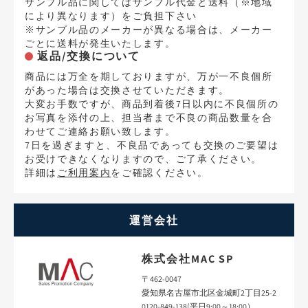
サンプル品に関してはサンプル代金と送料（※地域
により異なります）をご負担下さい
※サンプル品のメーカーが異なる場合は、メーカー
ごとに送料が発生いたします。
返品/交換について
商品には万全を期しておりますが、万が一不良個所
があった場合は交換させていただきます。
大変お手数ですが、商品到着後7日以内に不良個所の
お写真を添付の上、担当者まで不良の商品数量を合
わせてご連絡お願い致します。
7日を過ぎますと、不良品であっても交換のご要望は
お受けできなくなりますので、ご了承ください。
詳細は
ご利用案内
をご確認ください。
運営会社
株式会社MAC SP
〒462-0047
愛知県名古屋市北区金城町2丁目25-2
0120-849-138(平日9:00～18:00）