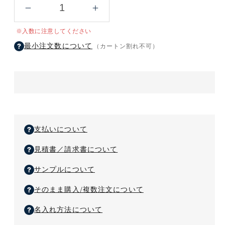
キ
キ
レ
レ
※入数に注意してください
イ
イ
最小注文数について
（カートン割れ不可）
キ
キ
レ
レ
イ
イ
薬
薬
用
用
泡
泡
ハ
ハ
支払いについて
ン
ン
ド
ド
見積書／請求書について
ソ
ソ
ー
サンプルについて
ー
プ
プ
そのまま購入/複数注文について
250ml
250ml
箱
箱
名入れ方法について
入
入