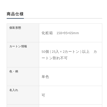
の
の
数
数
量
量
商品仕様
を
を
減
増
個装形態
ら
や
化粧箱 158×95×65mm
す
す
カートン情報
50個 ( 25入 × 2カートン ) 以上 カ
ートン割れ不可
色・柄
単色
名入れ
可