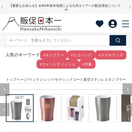
コンテ
【重要なお知らせ】令和8年熊本地震による九州エリアへの配送遅延について
ンツに
進む
人気のキーワード
#タンブラー
#エコバッグ
#スマホグッズ
#ウェットティッシュ
#付箋
トップページ
インクジェット
セラミックコート真空ステンレスタンブラー
商品情
モ
報にス
ー
キップ
ダ
ル
で
メ
デ
ィ