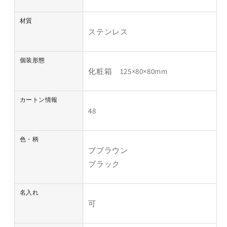
材質
ステンレス
個装形態
化粧箱 125×80×80mm
カートン情報
48
色・柄
ブブラウン
ブラック
名入れ
可