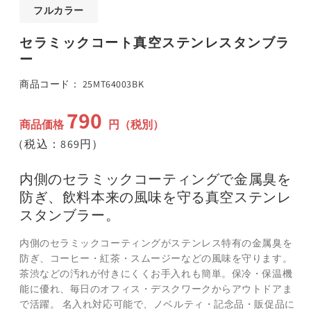
ア
フルカラー
(1)
(
を
セラミックコート真空ステンレスタンブラ
開
く
ー
SKU:
商品コード：
25MT64003BK
790
通
商品価格
円（税別）
常
（税込：869円）
価
格
内側のセラミックコーティングで金属臭を
防ぎ、飲料本来の風味を守る真空ステンレ
スタンブラー。
内側のセラミックコーティングがステンレス特有の金属臭を
防ぎ、コーヒー・紅茶・スムージーなどの風味を守ります。
茶渋などの汚れが付きにくくお手入れも簡単。保冷・保温機
能に優れ、毎日のオフィス・デスクワークからアウトドアま
で活躍。 名入れ対応可能で、ノベルティ・記念品・販促品に