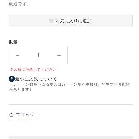
最適です。
お気に入りに追加
数量
セ
セ
ラ
ラ
※入数に注意してください
ミ
ミ
最小注文数について
ッ
ッ
（カートン数を下回る場合はカートン割れ手数料が発生する可能性
ク
ク
があります）
コ
コ
ー
ー
ト
ト
色:
ブラック
真
真
ブ
ブ
空
空
ラ
ラ
ス
ス