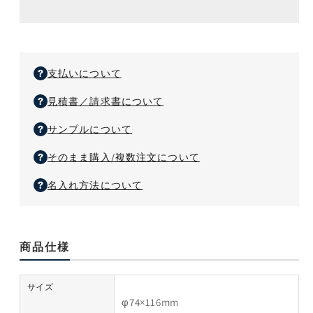
テ
テ
ッ
ウ
ン
ン
ク
ン
レ
レ
ス
ス
タ
タ
支払いについて
ン
ン
見積書／請求書について
ブ
ブ
ラ
ラ
サンプルについて
ー
ー
の
の
そのまま購入/複数注文について
数
数
名入れ方法について
量
量
を
を
減
増
ら
や
商品仕様
す
す
サイズ
φ74×116mm