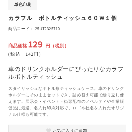
ア
単色印刷
(1)
(
を
カラフル ボトルティッシュ６０Ｗ１個
開
く
SKU:
商品コード：
25UT2325710
129
通
商品価格
円（税別）
常
（税込：142円）
価
格
車のドリンクホルダーにぴったりなカラフ
ルボトルティッシュ
スタイリッシュなボトル形ティッシュケース。車のドリンク
ホルダーにそのままセットでき、詰め替え可能で繰り返し使
えます。展示会・イベント・街頭配布のノベルティや企業販
促品に最適。名入れ印刷対応で、ロゴや社名を入れたオリジ
ナル仕様も可能です。
お気に入りに追加