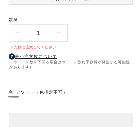
数量
カ
カ
ラ
ラ
※入数に注意してください
フ
フ
最小注文数について
ル
ル
（カートン数を下回る場合はカートン割れ手数料が発生する可能性
ボ
ボ
があります）
ト
ト
ル
ル
テ
テ
色:
アソート（色指定不可）
ィ
ィ
ア
ッ
ッ
ソ
シ
シ
ュ
ュ
ー
６
６
ト
０
０
（色