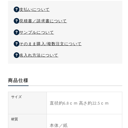
Ｗ
Ｗ
指
１
１
支払いについて
定
個
個
不
見積書／請求書について
の
の
可）
数
数
サンプルについて
量
量
を
を
そのまま購入/複数注文について
減
増
名入れ方法について
ら
や
す
す
商品仕様
サイズ
直径約6.8ｃｍ 高さ約22.5ｃｍ
材質
本体／紙