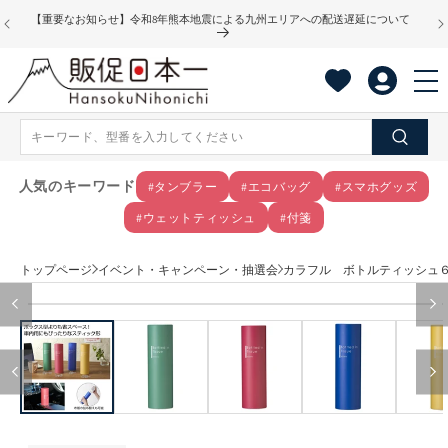
コンテ
【重要なお知らせ】令和8年熊本地震による九州エリアへの配送遅延について
ンツに
進む
人気のキーワード
#タンブラー
#エコバッグ
#スマホグッズ
#ウェットティッシュ
#付箋
トップページ
イベント・キャンペーン・抽選会
カラフル ボトルティッシュ
商品情
モ
報にス
ー
キップ
ダ
ル
で
メ
デ
ィ