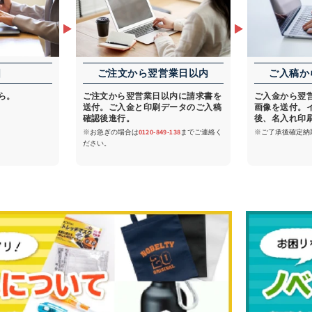
日
ご注文から翌営業日以内
ご入稿か
ら。
ご注文から翌営業日以内に請求書を
ご入金から翌
送付。ご入金と印刷データのご入稿
画像を送付。
確認後進行。
後、名入れ印
※お急ぎの場合は
0120-849-138
までご連絡く
※ご了承後確定納
ださい。