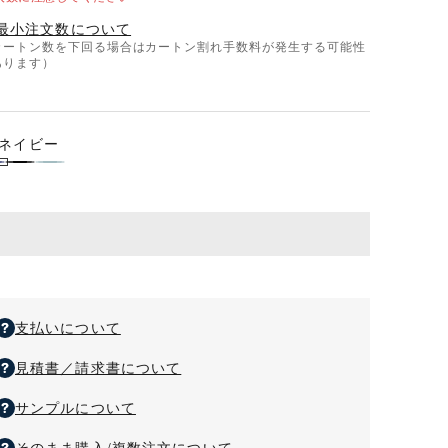
イ
イ
最小注文数について
リ
リ
カートン数を下回る場合はカートン割れ手数料が発生する可能性
ー
ー
あります）
ト
ト
ー
ー
ト
ト
ネイビー
（M）
（M）
（再
（再
ブ
ス
生
生
ラ
モ
PET）
PET）
ッ
ー
の
の
ク
ク
数
数
ブ
量
量
ル
を
を
支払いについて
減
増
ー
ら
や
見積書／請求書について
す
す
サンプルについて
そのまま購入/複数注文について