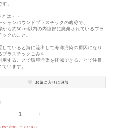
です。
BPとは・・・
ーシャンバウンドプラスチックの略称で、
岸から約50km以内の内陸部に廃棄されているプラ
チックのこと。
置していると海に流出して海洋汚染の原因になり
るプラスチックごみを
利用することで環境汚染を軽減できることで注目
れています。
お気に入りに追加
量
OBP
OBP
デ
デ
入数に注意してください