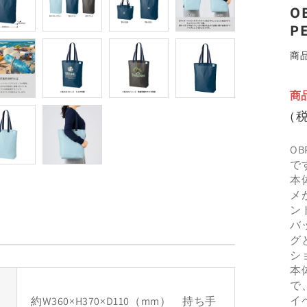
O
で
メ
P
デ
ィ
商
ア
(2)
を
商
開
く
（税
O
で
本
メ
ン
バ
グ
シ
本
で
イ
約W360×H370×D110（mm） 持ち手