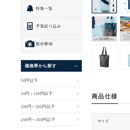
で
特集一覧
メ
デ
ィ
予算絞り込み
ア
(1)
を
開
製作事例
く
価格帯から探す
50円以下
50円～100円以下
商品仕様
100円～200円以下
200円～300円以下
サイズ