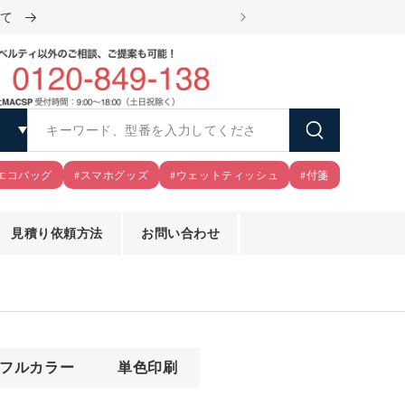
いて
スピード見積もりで小ロッ
エコバッグ
#スマホグッズ
#ウェットティッシュ
#付箋
見積り依頼方法
お問い合わせ
モ
フルカラー
単色印刷
ー
ダ
ル