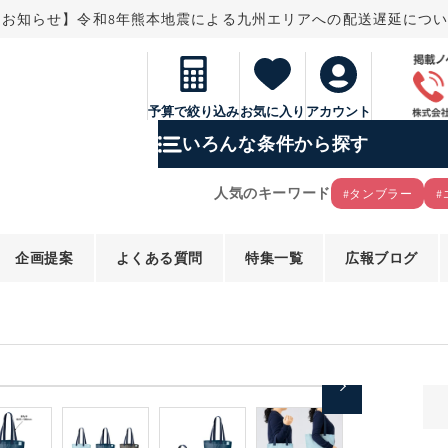
なお知らせ】令和8年熊本地震による九州エリアへの配送遅延につ
予算で絞り込み
お気に入り
アカウント
いろんな条件から探す
人気のキーワード
#タンブラー
#
企画提案
よくある質問
特集一覧
広報ブログ
モ
ー
ダ
ル