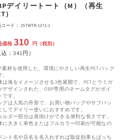
BPデイリートート（M）（再生
で
メ
ET）
デ
ィ
SKU:
品コード：
25TWTR-1371-1
ア
(3)
310
を
通
品価格
円（税別）
開
く
常
込：341円）
価
格
BP素材を使用した、環境にやさしい再生PETバッグ
す。
体は海をイメージさせる3色展開で、PETとウミガ
がデザインされた、OBP専用のネームタグがポイ
トです。
ッグは人気の舟形で、お買い物バッグやサブバッ
としてデイリー使いにおすすめです。
ョルダー部分は肩掛けができる便利な長さです。
体に大きく単色またはフルカラー印刷が可能なの
、
ベント名や店名を名入れすれば販促効果もばっち