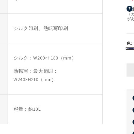
（
が
シルク印刷、熱転写印刷
色:
ネ
シルク：W200×H180（mm）
イ
ビ
熱転写：最大範囲：
ー
W240×H210（mm）
容量：約10L