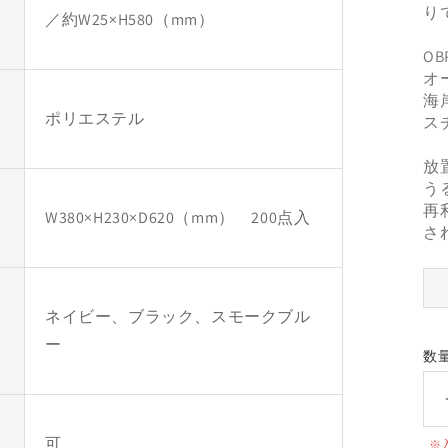
り
／約W25×H580（mm）
O
オ
海
ポリエステル
ス
放
う
再
W380×H230×D620（mm） 200点入
さ
ネイビー、ブラック、スモークブル
ー
数
可
※