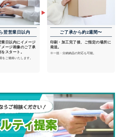
ら翌営業日以内
ご了承から約2週間〜
営業日以内にイメージ
印刷・加工完了後、ご指定の場所に
イメージ画像のご了承
発送。
刷をスタート。
※一括・分納納品の対応も可能。
期をご連絡いたします。