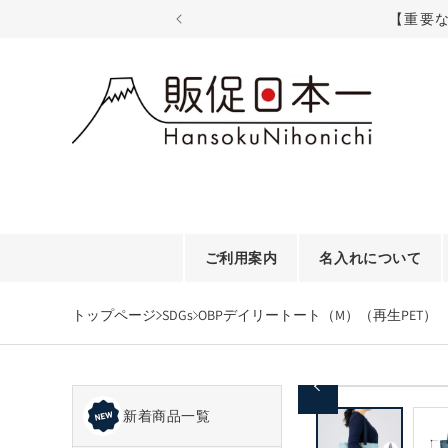
コンテ
【重要
ンツに
進む
ご利用案内
名入れについて
トップページ
SDGs
OBPデイリートート（M）（再生PET）
商品情
モ
報にス
ー
新着商品一覧
キップ
ダ
ル