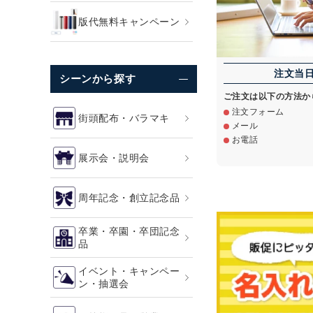
版代無料キャンペーン
注文当
シーンから探す
ご注文は以下の方法か
注文フォーム
街頭配布・バラマキ
メール
お電話
展示会・説明会
周年記念・創立記念品
卒業・卒園・卒団記念
品
イベント・キャンペー
ン・抽選会