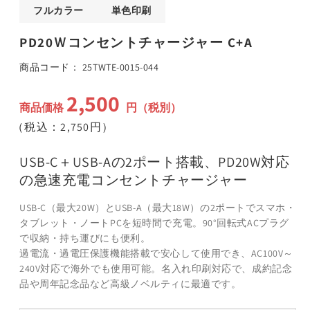
ア
フルカラー
単色印刷
(1)
(
を
PD20Ｗコンセントチャージャー C+A
開
く
SKU:
商品コード：
25TWTE-0015-044
2,500
通
商品価格
円（税別）
常
（税込：2,750円）
価
格
USB-C＋USB-Aの2ポート搭載、PD20W対応
の急速充電コンセントチャージャー
USB-C（最大20W）とUSB-A（最大18W）の2ポートでスマホ・
タブレット・ノートPCを短時間で充電。90°回転式ACプラグ
で収納・持ち運びにも便利。
過電流・過電圧保護機能搭載で安心して使用でき、AC100V～
240V対応で海外でも使用可能。名入れ印刷対応で、成約記念
品や周年記念品など高級ノベルティに最適です。