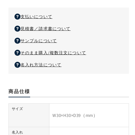
の
の
数
数
支払いについて
量
量
を
を
見積書／請求書について
減
増
サンプルについて
ら
や
す
す
そのまま購入/複数注文について
名入れ方法について
商品仕様
サイズ
W30×H30×D39（mm）
名入れ