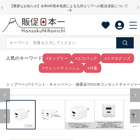
コンテ
【重要なお知らせ】令和8年熊本地震による九州エリアへの配送遅延について
ンツに
進む
人気のキーワード
#タンブラー
#エコバッグ
#スマホグッズ
#ウェットティッシュ
#付箋
トップページ
イベント・キャンペーン・抽選会
PD20Ｗコンセントチャージャー 
商品情
モ
報にス
ー
キップ
ダ
ル
で
メ
デ
ィ