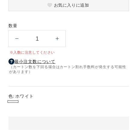
お気に入りに追加
数量
PD20
PD20
Ｗ
Ｗ
※入数に注意してください
コ
コ
最小注文数について
ン
ン
（カートン数を下回る場合はカートン割れ手数料が発生する可能性
セ
セ
があります）
ン
ン
ト
ト
チ
チ
色:
ホワイト
ャ
ャ
ホ
ー
ー
ジ
ジ
ワ
ャ
ャ
イ
ー
ー
ト
C+A
C+A